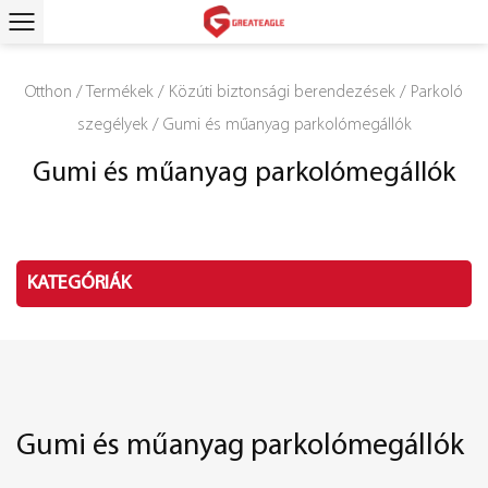
Otthon
/
Termékek
/
Közúti biztonsági berendezések
/
Parkoló
szegélyek
/
Gumi és műanyag parkolómegállók
Gumi és műanyag parkolómegállók
KATEGÓRIÁK
Gumi és műanyag parkolómegállók