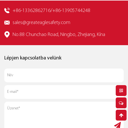
+86-13362862716/+86-13905744248
sales@greateaglesafety.com
No.88 Chunchao Road, Ningbo, Zhejiang, Kína
Lépjen kapcsolatba velünk