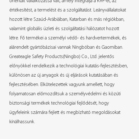
orientált vállalkozássá vált, amely integrálja a K+F-et, az
értékesítést, a termelést és a szolgáltatást. Leányvállalatokat
hozott létre Szaúd-Arábiában, Katarban és más régiókban,
valamint globális üzleti és szolgáltatási hálózatot hozott
létre. Fő termékei a személyi védő- és hardvertermékek, és
alárendelt gyártóbázisai vannak Ningbóban és Gaomiban.
Greateagle Safety Products(Ningbo) Co., Ltd. jelentős
előnyökkel rendelkezik a technológiai kutatás-fejlesztésben,
különösen az új anyagok és új eljárások kutatásában és
fejlesztésében. Elkötelezettek vagyunk amellett, hogy
folyamatosan előmozdítsuk a személyvédelmi és közúti
biztonsági termékek technológiai fejlődését, hogy
ügyfeleink számára fejlett és megbízható megoldásokat
kínálhassunk.