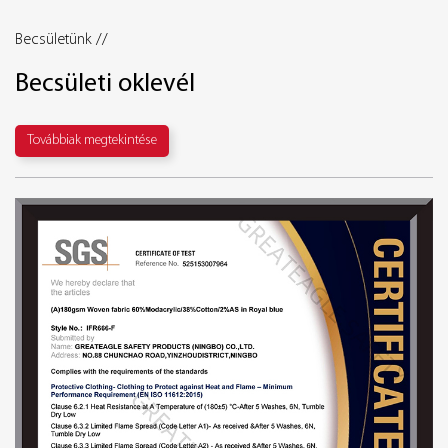
Becsületünk //
Becsületi oklevél
Továbbiak megtekintése