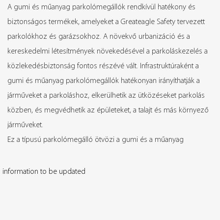
A gumi és műanyag parkolómegállók rendkívül hatékony és
biztonságos termékek, amelyeket a Greateagle Safety tervezett
parkolókhoz és garázsokhoz. A növekvő urbanizáció és a
kereskedelmi létesítmények növekedésével a parkoláskezelés a
közlekedésbiztonság fontos részévé vált. Infrastruktúraként a
gumi és műanyag parkolómegállók hatékonyan irányíthatják a
járműveket a parkoláshoz, elkerülhetik az ütközéseket parkolás
közben, és megvédhetik az épületeket, a talajt és más környező
járműveket.
Ez a típusú parkolómegálló ötvözi a gumi és a műanyag
egyedülálló előnyeit, hogy tartós és költséghatékony parkolási
megoldást nyújtson. Kiváló rugalmasságával és ütésállóságával a
information to be updated
gumi parkolóütközők hatékonyan mérséklik a járművek ütköző
erejét, és csökkentik a talaj és az épületek károsodását. A
műanyagok könnyűségükkel, korrózióállóságukkal és UV-