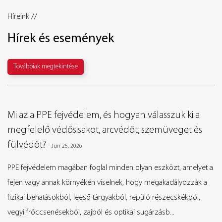
Híreink //
Hírek és események
Továbbiak megtekintése
Mi az a PPE fejvédelem, és hogyan válasszuk ki a
megfelelő védősisakot, arcvédőt, szemüveget és
fülvédőt?
-
Jun 25, 2026
PPE fejvédelem magában foglal minden olyan eszközt, amelyet a
fejen vagy annak környékén viselnek, hogy megakadályozzák a
fizikai behatásokból, leeső tárgyakból, repülő részecskékből,
vegyi fröccsenésekből, zajból és optikai sugárzásb...