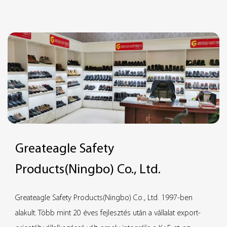
állóságukkal biztosítják, hogy a parkolómegállók rendkívül
stabilak és működőképesek maradjanak hosszú távú használat
során. A kettő kombinációja révén a termék szélesebb körű
alkalmazási forgatókönyvekkel rendelkezik, és különböző
környezeti feltételek mellett is használható.
Greateagle Safety
Products(Ningbo) Co., Ltd.
Greateagle Safety Products(Ningbo) Co., Ltd. 1997-ben
alakult. Több mint 20 éves fejlesztés után a vállalat export-