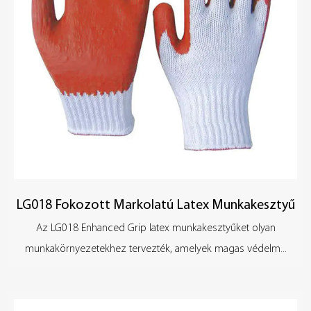
munkabiztonságot nyújtanak. A rugalmasság és a használat
kényelmének javítása érdekében a speciális funkciókkal
rendelkező kesztyűk kialakításánál a részletek optimalizálására is
figyelmet fordítanak. Mindegyik kesztyűt ergonómikusan
tervezték, hogy biztosítsa, hogy illeszkedjen a kéz formájához,
és csökkentse a fáradtságot hosszú viselés esetén.
LG018 Fokozott Markolatú Latex Munkakesztyű
Az LG018 Enhanced Grip latex munkakesztyűket olyan
munkakörnyezetekhez tervezték, amelyek magas védelm...