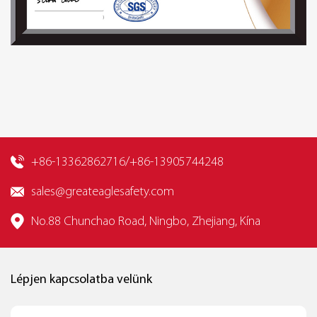
+86-13362862716/+86-13905744248
sales@greateaglesafety.com
No.88 Chunchao Road, Ningbo, Zhejiang, Kína
Lépjen kapcsolatba velünk