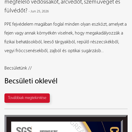
lelő védősisakot, arcvédőt, szemüveget és
munkah
dőt?
-
Jun 25, 2026
A DPPE ké
védelem magában foglal minden olyan eszközt, amelyet a
Kézvédele
agy annak környékén viselnek, hogy megakadályozzák a
kutatók k
 behatásokból, leeső tárgyakból, repülő részecskékből,
szükséges
öccsenésekből, zajból és optikai sugárzásb...
Becsületünk //
Becsületi oklevél
Továbbiak megtekintése