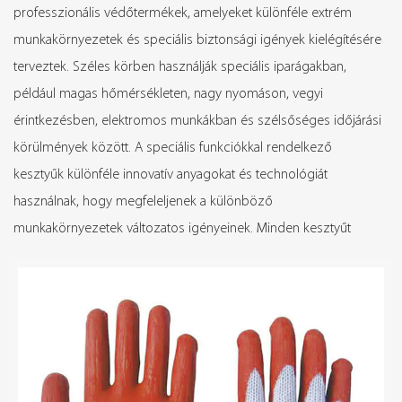
professzionális védőtermékek, amelyeket különféle extrém
munkakörnyezetek és speciális biztonsági igények kielégítésére
terveztek. Széles körben használják speciális iparágakban,
például magas hőmérsékleten, nagy nyomáson, vegyi
érintkezésben, elektromos munkákban és szélsőséges időjárási
körülmények között. A speciális funkciókkal rendelkező
kesztyűk különféle innovatív anyagokat és technológiát
használnak, hogy megfeleljenek a különböző
munkakörnyezetek változatos igényeinek. Minden kesztyűt
kifejezetten egy adott alkalmazási forgatókönyv szerint
terveztek, hogy viselője a legjobb védelmet kaphassa, amikor
különféle kihívásokkal néz szembe. Legyen szó magas
hőmérsékletű munkáról, vegyvédelemről, elektromosság elleni
munkáról vagy speciális igényekről, mint például fagyálló és
vízszigetelés, a speciális funkciójú kesztyűk precíz védelmet és