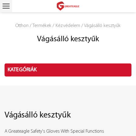
Otthon
/
Termékek
/
Kézvédelem
/
Vágásálló kesztyűk
Vágásálló kesztyűk
KATEGÓRIÁK
Vágásálló kesztyűk
A Greateagle Safety's Gloves With Special Functions