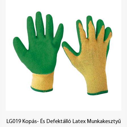
LG019 Kopás- És Defektálló Latex Munkakesztyű